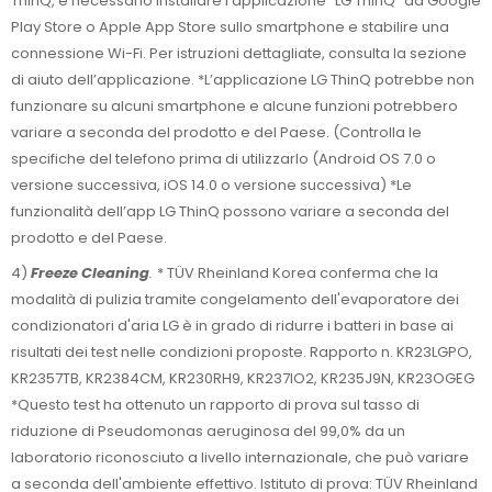
ThinQ, è necessario installare l’applicazione “LG ThinQ” da Google
Play Store o Apple App Store sullo smartphone e stabilire una
connessione Wi-Fi. Per istruzioni dettagliate, consulta la sezione
di aiuto dell’applicazione. *L’applicazione LG ThinQ potrebbe non
funzionare su alcuni smartphone e alcune funzioni potrebbero
variare a seconda del prodotto e del Paese. (Controlla le
specifiche del telefono prima di utilizzarlo (Android OS 7.0 o
versione successiva, iOS 14.0 o versione successiva) *Le
funzionalità dell’app LG ThinQ possono variare a seconda del
prodotto e del Paese.
4)
Freeze Cleaning
.
* TÜV Rheinland Korea conferma che la
modalità di pulizia tramite congelamento dell'evaporatore dei
condizionatori d'aria LG è in grado di ridurre i batteri in base ai
risultati dei test nelle condizioni proposte. Rapporto n. KR23LGPO,
KR2357TB, KR2384CM, KR230RH9, KR237IO2, KR235J9N, KR23OGEG
*Questo test ha ottenuto un rapporto di prova sul tasso di
riduzione di Pseudomonas aeruginosa del 99,0% da un
laboratorio riconosciuto a livello internazionale, che può variare
a seconda dell'ambiente effettivo. Istituto di prova: TÜV Rheinland