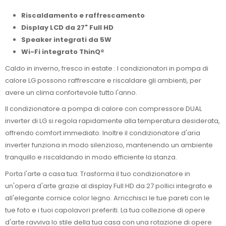
Riscaldamento e raffrescamento
Display LCD da 27" Full HD
Speaker integrati da 5W
Wi-Fi integrato ThinQ®
Caldo in inverno, fresco in estate : I condizionatori in pompa di
calore LG possono raffrescare e riscaldare gli ambienti, per
avere un clima confortevole tutto l'anno.
Il condizionatore a pompa di calore con compressore DUAL
inverter di LG si regola rapidamente alla temperatura desiderata,
offrendo comfort immediato. Inoltre il condizionatore d'aria
inverter funziona in modo silenzioso, mantenendo un ambiente
tranquillo e riscaldando in modo efficiente la stanza.
Porta l'arte a casa tua: Trasforma il tuo condizionatore in
un'opera d'arte grazie al display Full HD da 27 pollici integrato e
all'elegante cornice color legno. Arricchisci le tue pareti con le
tue foto e i tuoi capolavori preferiti. La tua collezione di opere
d'arte ravviva lo stile della tua casa con una rotazione di opere