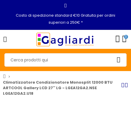
Costo di spedizione standard €10 Gratuita per ordini
superiori a 250€ *
0
Climatizzatore Condizionatore Monosplit 12000 BTU
ARTCOOL Gallery LCD 27'' LG - LGEA12GA2.NSE
LGEA12GA2.U18