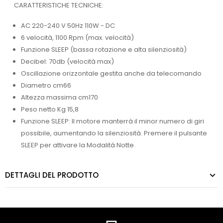
CARATTERISTICHE TECNICHE:
AC 220-240 V 50Hz 110W - DC
6 velocità, 1100 Rpm (max. velocità)
Funzione SLEEP (bassa rotazione e alta silenziosità)
Decibel: 70db (velocità max)
Oscillazione orizzontale gestita anche da telecomando
Diametro cm66
Altezza massima cm170
Peso netto Kg 15,8
Funzione SLEEP: Il motore manterrà il minor numero di giri
possibile, aumentando la silenziosità. Premere il pulsante
SLEEP per attivare la Modalità Notte.
DETTAGLI DEL PRODOTTO