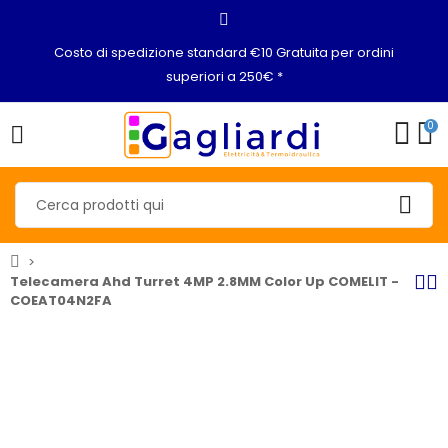
Costo di spedizione standard €10 Gratuita per ordini
superiori a 250€ *
0
Telecamera Ahd Turret 4MP 2.8MM Color Up COMELIT -
COEAT04N2FA