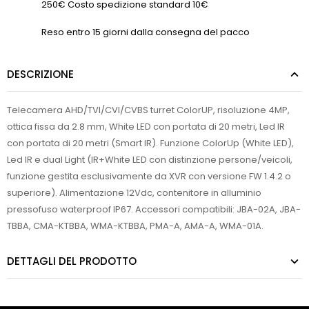
250€ Costo spedizione standard 10€
Reso entro 15 giorni dalla consegna del pacco
DESCRIZIONE
Telecamera AHD/TVI/CVI/CVBS turret ColorUP, risoluzione 4MP,
ottica fissa da 2.8 mm, White LED con portata di 20 metri, Led IR
con portata di 20 metri (Smart IR). Funzione ColorUp (White LED),
Led IR e dual Light (IR+White LED con distinzione persone/veicoli,
funzione gestita esclusivamente da XVR con versione FW 1.4.2 o
superiore). Alimentazione 12Vdc, contenitore in alluminio
pressofuso waterproof IP67. Accessori compatibili: JBA-02A, JBA-
TBBA, CMA-KTBBA, WMA-KTBBA, PMA-A, AMA-A, WMA-01A.
DETTAGLI DEL PRODOTTO