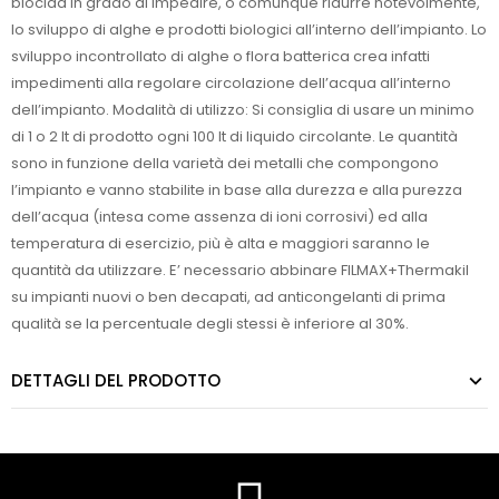
biocida in grado di impedire, o comunque ridurre notevolmente,
lo sviluppo di alghe e prodotti biologici all’interno dell’impianto. Lo
sviluppo incontrollato di alghe o flora batterica crea infatti
impedimenti alla regolare circolazione dell’acqua all’interno
dell’impianto. Modalità di utilizzo: Si consiglia di usare un minimo
di 1 o 2 lt di prodotto ogni 100 lt di liquido circolante. Le quantità
sono in funzione della varietà dei metalli che compongono
l’impianto e vanno stabilite in base alla durezza e alla purezza
dell’acqua (intesa come assenza di ioni corrosivi) ed alla
temperatura di esercizio, più è alta e maggiori saranno le
quantità da utilizzare. E’ necessario abbinare FILMAX+Thermakil
su impianti nuovi o ben decapati, ad anticongelanti di prima
qualità se la percentuale degli stessi è inferiore al 30%.
DETTAGLI DEL PRODOTTO