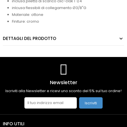
inclusa piletta di scarico clic-clak 1"1/4
inlcusa flessibili di collegamento Ø3/8"G
Materiale: ottone
Finiture: cromo
DETTAGLI DEL PRODOTTO
Newsletter
Iscriviti alla Newsletter e ricevi uno sconto del 5% sul tuo ordine!
Iscriviti
INFO UTILI