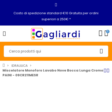
Costo di spedizione standard €10 Gratuita per ordini
superiori a 250€ *
0
IDRAULICA
Miscelatore Monoforo Lavabo Nove Bocca Lunga Cromo
PAINI - 09CR211MESR