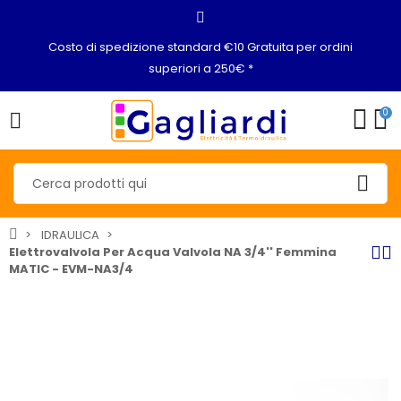
Costo di spedizione standard €10 Gratuita per ordini
superiori a 250€ *
0
IDRAULICA
Elettrovalvola Per Acqua Valvola NA 3/4'' Femmina
MATIC - EVM-NA3/4