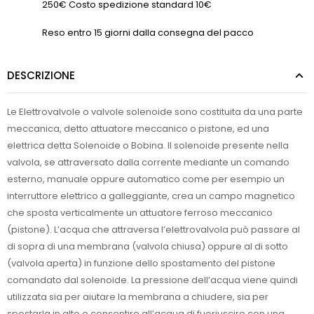
250€ Costo spedizione standard 10€
Reso entro 15 giorni dalla consegna del pacco
DESCRIZIONE
Le Elettrovalvole o valvole solenoide sono costituita da una parte
meccanica, detto attuatore meccanico o pistone, ed una
elettrica detta Solenoide o Bobina. Il solenoide presente nella
valvola, se attraversato dalla corrente mediante un comando
esterno, manuale oppure automatico come per esempio un
interruttore elettrico a galleggiante, crea un campo magnetico
che sposta verticalmente un attuatore ferroso meccanico
(pistone). L’acqua che attraversa l’elettrovalvola può passare al
di sopra di una membrana (valvola chiusa) oppure al di sotto
(valvola aperta) in funzione dello spostamento del pistone
comandato dal solenoide. La pressione dell’acqua viene quindi
utilizzata sia per aiutare la membrana a chiudere, sia per
spostarla in alto e consentire all’acqua di fuoriuscire con una