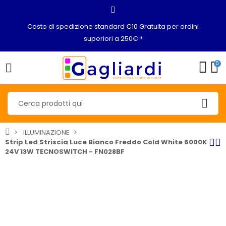
Costo di spedizione standard €10 Gratuita per ordini
superiori a 250€ *
0
ILLUMINAZIONE
Strip Led Striscia Luce Bianco Freddo Cold White 6000K
24V 13W TECNOSWITCH - FN028BF