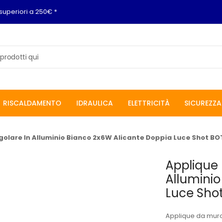
superiori a 250€ *
RISCALDAMENTO
IDRAULICA
ELETTRICITÀ
SICUREZZA
olare In Alluminio Bianco 2x6W Alicante Doppia Luce Shot BO
Applique 
Alluminio
Luce Sho
Applique da muro 