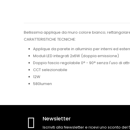
Bellissima applique da muro colore bianco; rettangolar
CARATTERISTICHE TECNICHE:
Applique da parete in alluminio per interni ed ester
Moduli LED integrati 2x6W (doppia emissione)
Doppio fascio regolabile 0° - 90° senza l'uso di attr
CCT selezionabile
12W
580lumen
Newsletter
Iscriviti alla Newsletter e ricevi uno sconto del