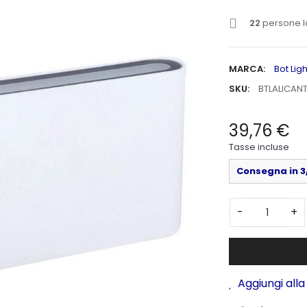
22
persone l
MARCA:
Bot Lig
SKU:
BTLALICANT
39,76 €
Tasse incluse
Consegna in 3/
-
+
Aggiungi alla 