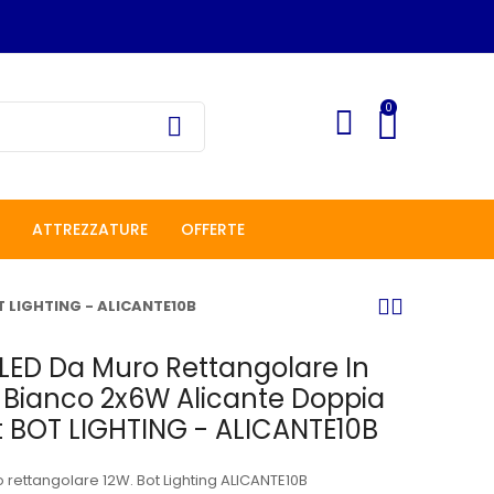
0
ATTREZZATURE
OFFERTE
T LIGHTING - ALICANTE10B
LED Da Muro Rettangolare In
 Bianco 2x6W Alicante Doppia
t BOT LIGHTING - ALICANTE10B
rettangolare 12W. Bot Lighting ALICANTE10B