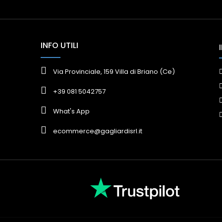
INFO UTILI
Via Provinciale, 159 Villa di Briano (Ce)
+39 081 5042757
What's App
ecommerce@gagliardisrl.it