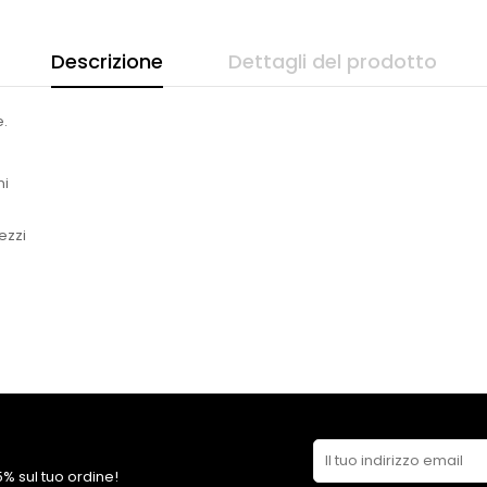
Descrizione
Dettagli del prodotto
e.
ni
ezzi
 5% sul tuo ordine!