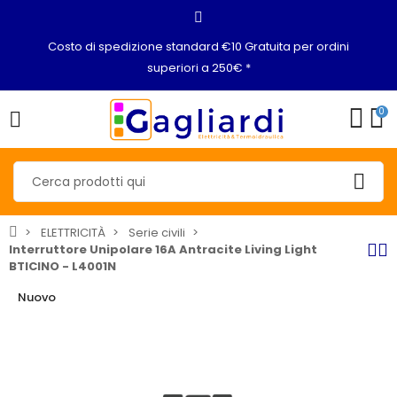
Costo di spedizione standard €10 Gratuita per ordini
superiori a 250€ *
0
ELETTRICITÀ
Serie civili
Interruttore Unipolare 16A Antracite Living Light
BTICINO - L4001N
Nuovo