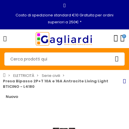
Costo di spedizione standard €10 Gratuita per ordini
superiori a 250€ *
0
ELETTRICITÀ
Serie civili
Presa Bipasso 2P+T 10A e 16A Antracite Living Light
BTICINO - L4180
Nuovo