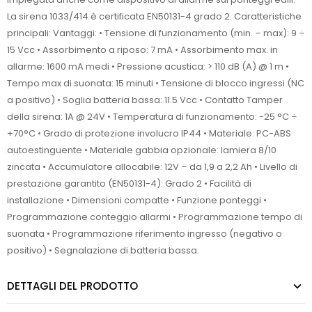
La sirena 1033/414 è certificata EN50131-4 grado 2. Caratteristiche
principali: Vantaggi: • Tensione di funzionamento (min. – max): 9 ÷
15 Vcc • Assorbimento a riposo: 7 mA • Assorbimento max. in
allarme: 1600 mA medi • Pressione acustica: > 110 dB (A) @ 1 m •
Tempo max di suonata: 15 minuti • Tensione di blocco ingressi (NC
a positivo) • Soglia batteria bassa: 11.5 Vcc • Contatto Tamper
della sirena: 1A @ 24V • Temperatura di funzionamento: -25 °C ÷
+70°C • Grado di protezione involucro IP44 • Materiale: PC-ABS
autoestinguente • Materiale gabbia opzionale: lamiera 8/10
zincata • Accumulatore allocabile: 12V – da 1,9 a 2,2 Ah • Livello di
prestazione garantito (EN50131-4): Grado 2 • Facilità di
installazione • Dimensioni compatte • Funzione ponteggi •
Programmazione conteggio allarmi • Programmazione tempo di
suonata • Programmazione riferimento ingresso (negativo o
positivo) • Segnalazione di batteria bassa.
DETTAGLI DEL PRODOTTO