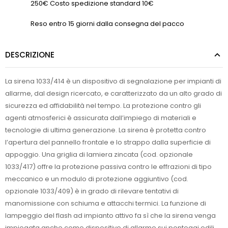
250€ Costo spedizione standard 10€
Reso entro 15 giorni dalla consegna del pacco
DESCRIZIONE
La sirena 1033/414 è un dispositivo di segnalazione per impianti di
allarme, dal design ricercato, e caratterizzato da un alto grado di
sicurezza ed affidabilità nel tempo. La protezione contro gli
agenti atmosferici è assicurata dall’impiego di materiali e
tecnologie di ultima generazione. La sirena è protetta contro
l’apertura del pannello frontale e lo strappo dalla superficie di
appoggio. Una griglia di lamiera zincata (cod. opzionale
1033/417) offre la protezione passiva contro le effrazioni di tipo
meccanico e un modulo di protezione aggiuntivo (cod.
opzionale 1033/409) è in grado di rilevare tentativi di
manomissione con schiuma e attacchi termici. La funzione di
lampeggio del flash ad impianto attivo fa sì che la sirena venga
impiegata anche come dispositivo di allarme sui ponteggi edili.