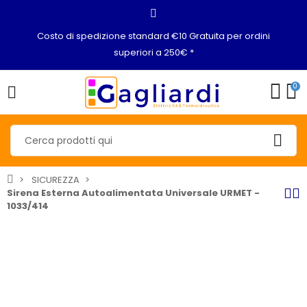
Costo di spedizione standard €10 Gratuita per ordini
superiori a 250€ *
0
SICUREZZA
Sirena Esterna Autoalimentata Universale URMET -
1033/414