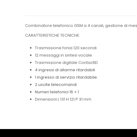
Combinatore telefonico GSM a 4 canali, gestione di messagg
CARATTERISTICHE TECNICHE:
Trasmissione fonia 120 secondi
12 messaggi in sintesi vocale
Trasmissione digitale ContactID
4 ingressi di allarme ritardabili
1 ingresso di servizio ritardabile
2 uscite telecomandi
Numeri telefonici 16 + 1
Dimensioni L 131 H 121 P 31 mm