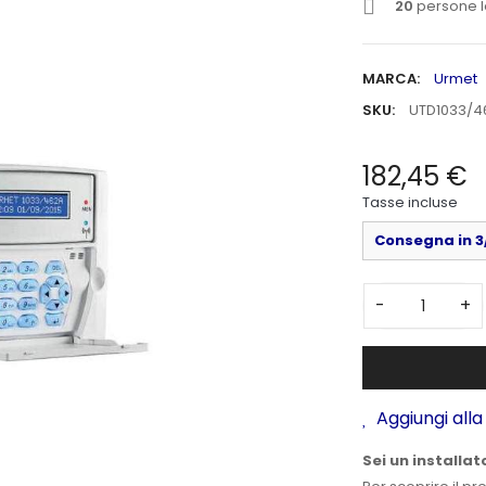
20
persone l
MARCA:
Urmet
SKU:
UTD1033/4
182,45 €
Tasse incluse
Consegna in 3/
-
+
Aggiungi alla 
Sei un installat