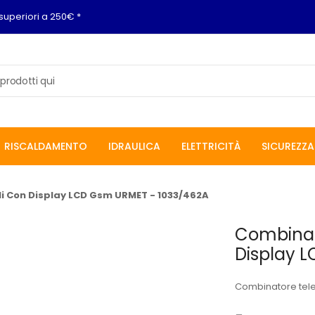
superiori a 250€ *
RISCALDAMENTO
IDRAULICA
ELETTRICITÀ
SICUREZZA
i Con Display LCD Gsm URMET - 1033/462A
Combinat
Display 
Combinatore tele