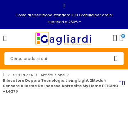
Costo di spedizione standard €10 Gratuita per ordini
superiori a 250€ *
0
SICUREZZA
Antintrusione
Rilevatore Doppia Tecnologia Living Light 2Moduli
Sensore Allarme Da Incasso Antracite My Home BTICINO
- L4275