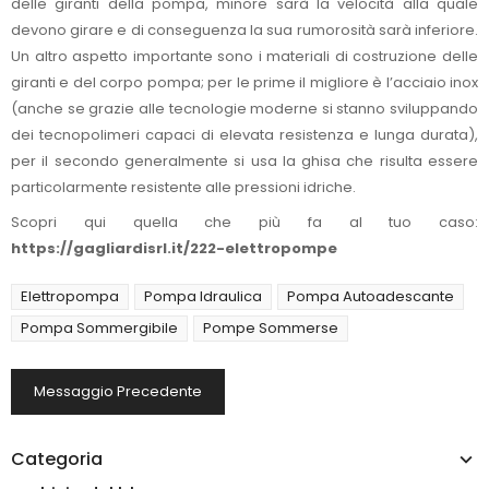
delle giranti della pompa, minore sarà la velocità alla quale
devono girare e di conseguenza la sua rumorosità sarà inferiore.
Un altro aspetto importante sono i materiali di costruzione delle
giranti e del corpo pompa; per le prime il migliore è l’acciaio inox
(anche se grazie alle tecnologie moderne si stanno sviluppando
dei tecnopolimeri capaci di elevata resistenza e lunga durata),
per il secondo generalmente si usa la ghisa che risulta essere
particolarmente resistente alle pressioni idriche.
Scopri qui quella che più fa al tuo caso:
https://gagliardisrl.it/222-elettropompe
Elettropompa
Pompa Idraulica
Pompa Autoadescante
Pompa Sommergibile
Pompe Sommerse
Messaggio Precedente
Categoria