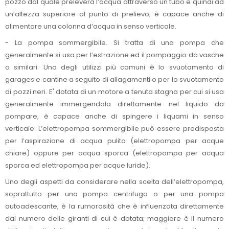
pozzo dal quale preleverà l’acqua attraverso un tubo e quindi ad
un’altezza superiore al punto di prelievo; è capace anche di
alimentare una colonna d’acqua in senso verticale.
- La pompa sommergibile. Si tratta di una pompa che
generalmente si usa per l’estrazione ed il pompaggio da vasche
o similari. Uno degli utilizzi più comuni è lo svuotamento di
garages e cantine a seguito di allagamenti o per lo svuotamento
di pozzi neri. E' dotata di un motore a tenuta stagna per cui si usa
generalmente immergendola direttamente nel liquido da
pompare, è capace anche di spingere i liquami in senso
verticale. L’elettropompa sommergibile può essere predisposta
per l’aspirazione di acqua pulita (elettropompa per acque
chiare) oppure per acqua sporca (elettropompa per acqua
sporca ed elettropompa per acque luride).
Uno degli aspetti da considerare nella scelta dell’elettropompa,
soprattutto per una pompa centrifuga o per una pompa
autoadescante, è la rumorosità che è influenzata direttamente
dal numero delle giranti di cui è dotata; maggiore è il numero