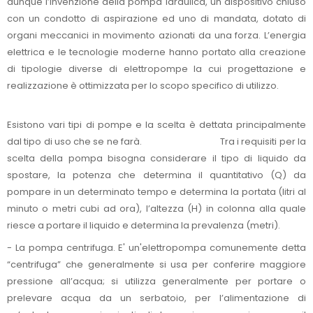
dunque l’invenzione della pompa idraulica, un dispositivo chiuso
con un condotto di aspirazione ed uno di mandata, dotato di
organi meccanici in movimento azionati da una forza. L’energia
elettrica e le tecnologie moderne hanno portato alla creazione
di tipologie diverse di elettropompe la cui progettazione e
realizzazione è ottimizzata per lo scopo specifico di utilizzo.
Esistono vari tipi di pompe e la scelta è dettata principalmente
dal tipo di uso che se ne farà. Tra i requisiti per la
scelta della pompa bisogna considerare il tipo di liquido da
spostare, la potenza che determina il quantitativo (Q) da
pompare in un determinato tempo e determina la portata (litri al
minuto o metri cubi ad ora), l’altezza (H) in colonna alla quale
riesce a portare il liquido e determina la prevalenza (metri).
- La pompa centrifuga. E' un'elettropompa comunemente detta
“centrifuga” che generalmente si usa per conferire maggiore
pressione all’acqua; si utilizza generalmente per portare o
prelevare acqua da un serbatoio, per l’alimentazione di