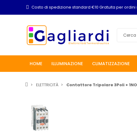
Costo di spedizione standard €10 Gratuita per ordini 
HOME
ILLUMINAZIONE
CLIMATIZZAZIONE
ELETTRICITÀ
Contattore Tripolare 3Poli + 1N