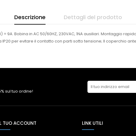
Descrizione
Dettagli del prodotto
) = 9A. Bobina in AC 50/60HZ, 230VAC, 1NA ausiliari. Montaggio rapido
0 per evitare il contatto con parti sotto tensione; Il coperchio anterior
 5% sul tuo ordine!
IL TUO ACCOUNT
LINK UTILI