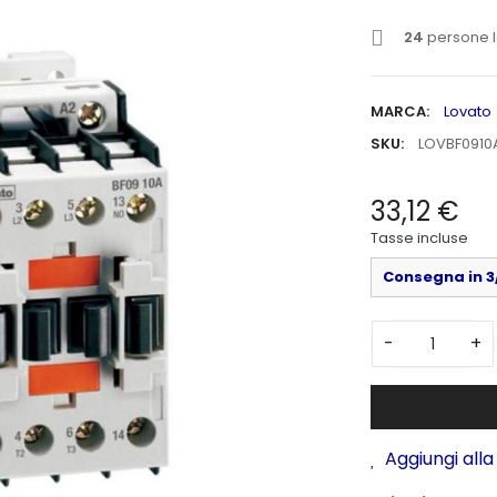
24
persone l
MARCA:
Lovato
SKU:
LOVBF0910
33,12 €
Tasse incluse
Consegna in 3/
-
+
Aggiungi alla 