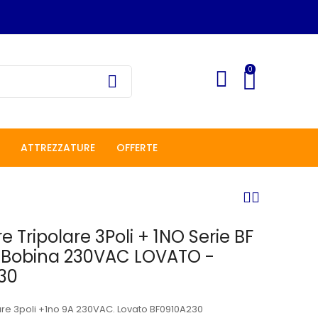
0
ATTREZZATURE
OFFERTE
e Tripolare 3Poli + 1NO Serie BF
 Bobina 230VAC LOVATO -
30
are 3poli +1no 9A 230VAC. Lovato BF0910A230