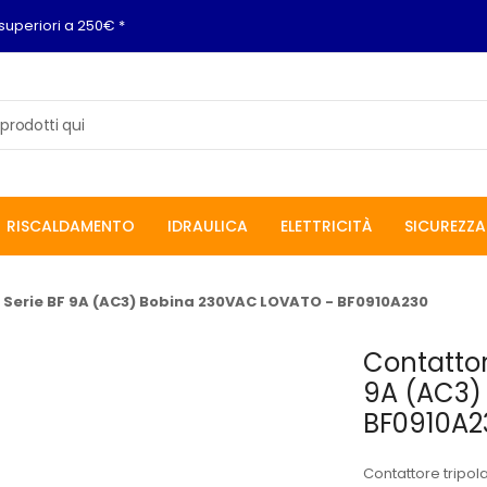
superiori a 250€ *
RISCALDAMENTO
IDRAULICA
ELETTRICITÀ
SICUREZZA
O Serie BF 9A (AC3) Bobina 230VAC LOVATO - BF0910A230
Contattor
9A (AC3)
BF0910A2
Contattore tripol