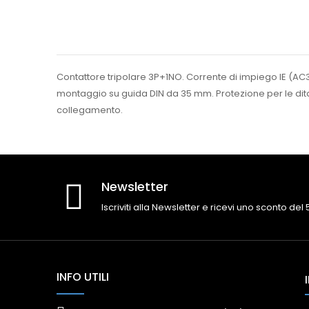
Contattore tripolare 3P+1NO. Corrente di impiego IE (AC3
montaggio su guida DIN da 35 mm. Protezione per le dita IP2
collegamento.
Newsletter
Iscriviti alla Newsletter e ricevi uno sconto del
INFO UTILI