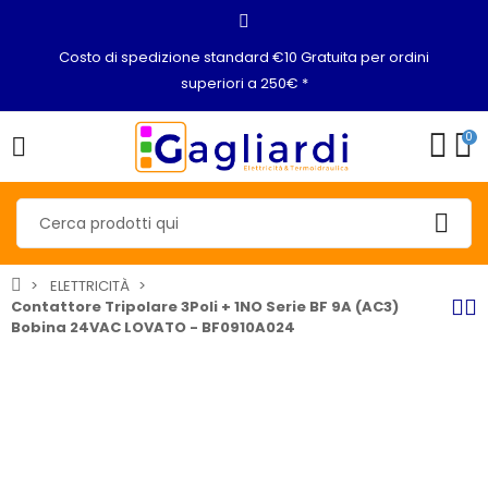
Costo di spedizione standard €10 Gratuita per ordini
superiori a 250€ *
0
ELETTRICITÀ
Contattore Tripolare 3Poli + 1NO Serie BF 9A (AC3)
Bobina 24VAC LOVATO - BF0910A024