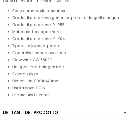
CARATTERISTICHE TECNICHE 680.003:
Serie commerciale: scabox
Grado di protezione generico: protetto da getti d'acqua
Grado di protezione IP: IP55
Materiale: tecnopolimero
Grado di protezione IK: IK04
Tipo installazione: parere
Coperchio: coperchio cieco
Glow wire: GW 650°C
Halogen free: halogen free
Colore: grigio
Dimensioni 80x80x40mm
Uscita cavo: PG16
Entrate: 4xØ23mm8
DETTAGLI DEL PRODOTTO