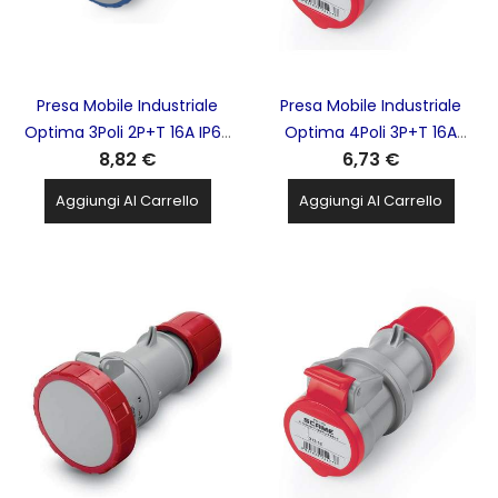
Presa Mobile Industriale
Presa Mobile Industriale
Optima 3Poli 2P+T 16A IP66
Optima 4Poli 3P+T 16A
8,82 €
6,73 €
IP67 Blu SCAME - 318.1643
IP44 Rossa SCAME -
313.1646
Aggiungi Al Carrello
Aggiungi Al Carrello