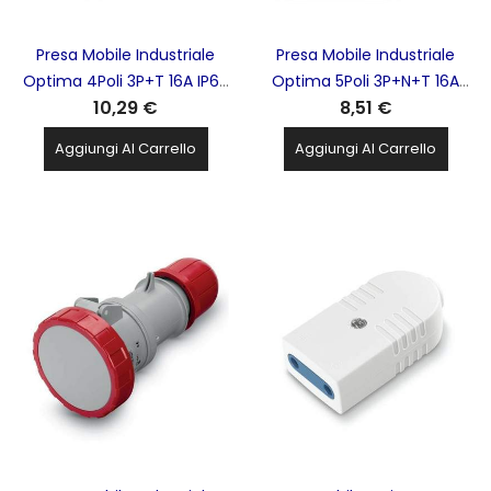
Presa Mobile Industriale
Presa Mobile Industriale
Optima 4Poli 3P+T 16A IP66
Optima 5Poli 3P+N+T 16A
10,29 €
8,51 €
IP67 Rossa SCAME -
IP44 Rossa SCAME -
318.1646
313.1647
Aggiungi Al Carrello
Aggiungi Al Carrello