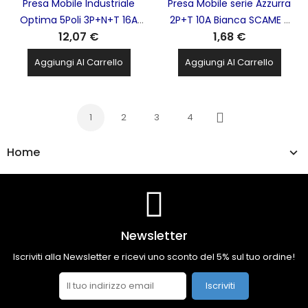
Presa Mobile Industriale
Presa Mobile serie Azzurra
Optima 5Poli 3P+N+T 16A
2P+T 10A Bianca SCAME -
12,07 €
1,68 €
IP66 IP67 Rossa SCAME -
104.4011
318.1647
Aggiungi Al Carrello
Aggiungi Al Carrello
1
2
3
4
Successivo
Home
Newsletter
Iscriviti alla Newsletter e ricevi uno sconto del 5% sul tuo ordine!
Iscriviti