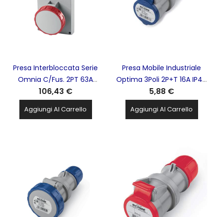
Presa Interbloccata Serie
Presa Mobile Industriale
Omnia C/Fus. 2PT 63A
Optima 3Poli 2P+T 16A IP44
106,43 €
5,88 €
Rossa SCAME - 405.6378
Blu SCAME - 313.1646
Aggiungi Al Carrello
Aggiungi Al Carrello