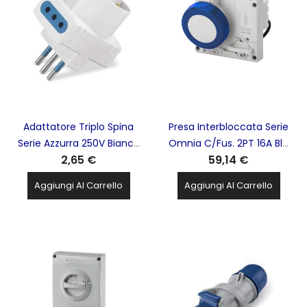
Adattatore Triplo Spina
Presa Interbloccata Serie
Serie Azzurra 250V Bianco
Omnia C/Fus. 2PT 16A Blu
2,65 €
59,14 €
P30 + 2PR 2P+T 10A SCAME
SCAME - 406.1683
- 144.457
Aggiungi Al Carrello
Aggiungi Al Carrello