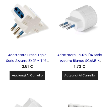
Adattatore Presa Triplo
Adattatore Scuko 10A Serie
Serie Azzurra 3X2P + T 16A
Azzurra Bianco SCAME -
2,51 €
1,73 €
SCAME - 144.450
144.441
Aggiungi Al Carrello
Aggiungi Al Carrello