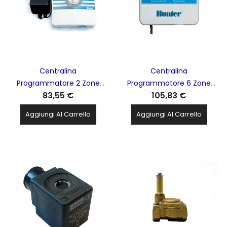
Centralina
Centralina
Programmatore 2 Zone
Programmatore 6 Zone
83,55 €
105,83 €
Indoor Controller A
Indoor Controller A
Trasformatore Esterno
Trasformatore Esterno
Aggiungi Al Carrello
Aggiungi Al Carrello
230VCA X-CORE Irritec
230VCA X-CORE Irritec
HUNTER - IGX201IE
HUNTER - IGXC601IE