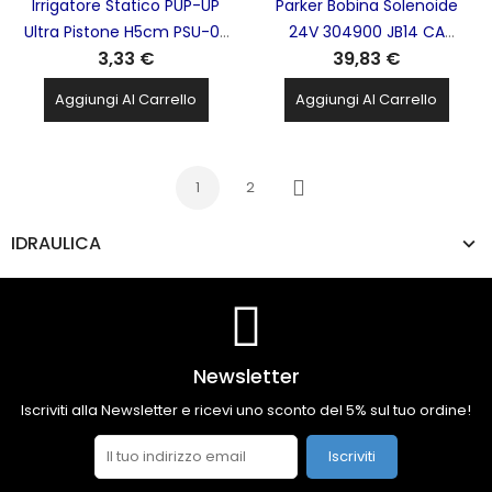
Irrigatore Statico PUP-UP
Parker Bobina Solenoide
Ultra Pistone H5cm PSU-02
24V 304900 JB14 CA
3,33 €
39,83 €
Irritec HUNTER - IGPSU0212A
FERRARI - 061032
Aggiungi Al Carrello
Aggiungi Al Carrello
1
2
Successivo
IDRAULICA
Newsletter
Iscriviti alla Newsletter e ricevi uno sconto del 5% sul tuo ordine!
Iscriviti