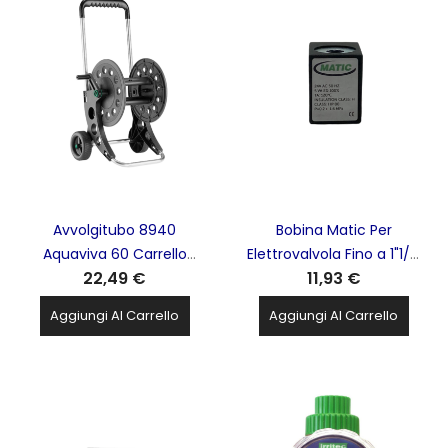
Avvolgitubo 8940
Bobina Matic Per
Aquaviva 60 Carrello
Elettrovalvola Fino a 1"1/4
22,49 €
11,93 €
Portatubo MT.60/Ø tubo
24V AC 50HZ + Connettore
1/2'' MT. 50/Ø tubo 5/8"
Valvole MATIC - GGBD
Aggiungi Al Carrello
Aggiungi Al Carrello
CLABER - FVI35304