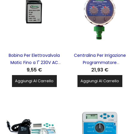
Bobina Per Elettrovalvola
Centralina Per Irrigazione
Matic Fino a 1" 230V AC
Programmatore
9,55 €
21,93 €
50HZ + Connettore MATIC
Automatico Da Esterno A
- GGBA
Rubinetto Green Timer Evo
Aggiungi Al Carrello
Aggiungi Al Carrello
IRRITEC - IGGTE1250