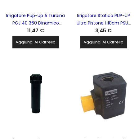
Irrigatore Pup-Up A Turbina
Irrigatore Statico PUP-UP
PGJ 40 360 Dinamico
Ultra Pistone H10cm PSU-
11,47 €
3,45 €
Femmina 10cm Irritec
04 Irritec HUNTER hunter-
HUNTER - IGPGJ04
IGPSU0412A
Aggiungi Al Carrello
Aggiungi Al Carrello