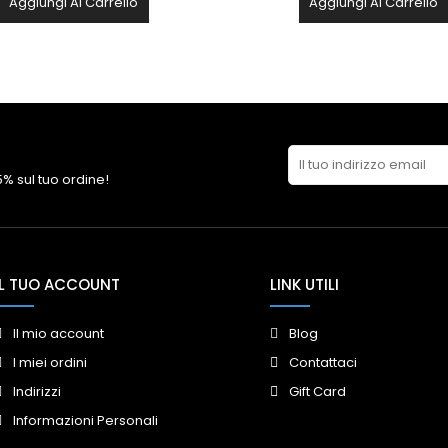
Aggiungi Al Carrello
Aggiungi Al Carrello
 5% sul tuo ordine!
IL TUO ACCOUNT
LINK UTILI
Il mio account
Blog
I miei ordini
Contattaci
Indirizzi
Gift Card
Informazioni Personali