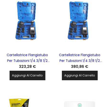
Cartellatrice Flangiatubo
Cartellatrice Flangiatubo
Per Tubazioni 1/4 3/8 1/2
Per Tubazioni 1/4 3/8 1/2
323,28 €
380,86 €
5/8 3/4 Di Pollice VET-19Li
5/8 3/4 Di Pollice VET-19Li
General Gas 1Bat. VALUE -
General Gas 2Bat. VALUE -
Aggiungi Al Carrello
Aggiungi Al Carrello
F-AF-AL-CARVET19-1B
F-AF-AL-CAR-VET19LI