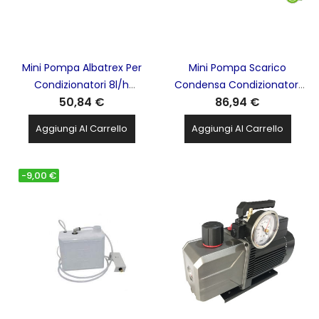
Mini Pompa Albatrex Per
Mini Pompa Scarico
Condizionatori 8l/h
Condensa Condizionatori
50,84 €
86,94 €
VECAMCO - AL-618
Monoblocco Easy One
Green 11LT TECNOSYSTEMI
Aggiungi Al Carrello
Aggiungi Al Carrello
- 12170310
-9,00 €