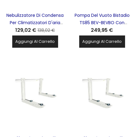
Nebulizzatore Di Condensa
Pompa Del Vuoto Bistadio
Per Climatizzatori D'aria
TS85 BEV-BEVBO Con
129,02 €
249,95 €
Neby FERRARI - 061080
Elettrovalvola E
138,02 €
Vacuometro Per Gas R32
Aggiungi Al Carrello
Aggiungi Al Carrello
TECNOSYSTEMI - 100025