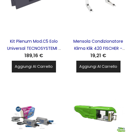
Kit Plenum Mod.C5 Eolo
Mensola Condizionatore
Universal TECNOSYSTEMI -
Klima Klik 420 FISCHER -
189,16 €
19,21 €
PWD400033
521761
Aggiungi Al Carrello
Aggiungi Al Carrello