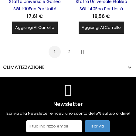
Staffa Universale Galileo
Staffa Universale Galileo
SGL 100Eco Per Unità
SGL 140Eco Per Unità
17,61 €
18,56 €
Esterna Climatizzatore
Esterna Climatizzatore
Condizionatore 100kg
Condizionatore 140kg
Aggiungi Al Carrello
Aggiungi Al Carrello
TECNOSYSTEMI -
TECNOSYSTEMI -
111000071X
11000090X
1
2
Successivo
CLIMATIZZAZIONE
Newsletter
Iscriviti alla Newsletter e ricevi uno sconto del 5% sul tuo ordine!
Iscriviti