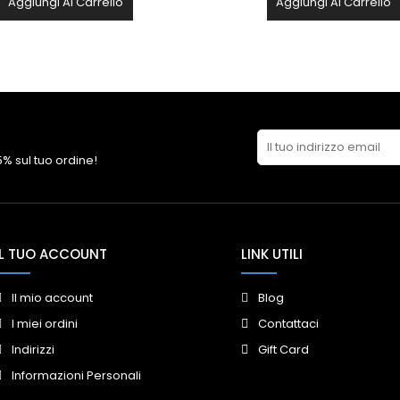
Aggiungi Al Carrello
Aggiungi Al Carrello
 5% sul tuo ordine!
IL TUO ACCOUNT
LINK UTILI
Il mio account
Blog
I miei ordini
Contattaci
Indirizzi
Gift Card
Informazioni Personali