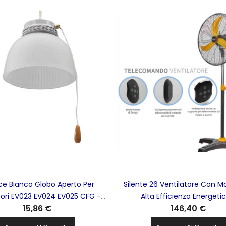
uce Bianco Globo Aperto Per
Silente 26 Ventilatore Con M
tori EV023 EV024 EV025 CFG -
Alta Efficienza Energeti
15,86 €
146,40 €
E337
Silenziosissimo Dotato Di Te
CFG - EV117