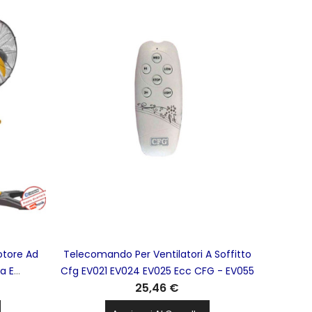
otore Ad
Telecomando Per Ventilatori A Soffitto
ca E
Cfg EV021 EV024 EV025 Ecc CFG - EV055
25,46 €
lecomando