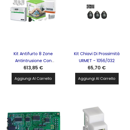
Kit Antifurto 8 Zone
Kit Chiavi Di Prossimità
Antintrusione Con
URMET - 1056/032
613,85 €
65,70 €
Centrale Protec8 E
Combinatore GSM +
Aggiungi Al Carrello
Aggiungi Al Carrello
Accessori HILTRON -
KPROTEC8GSM