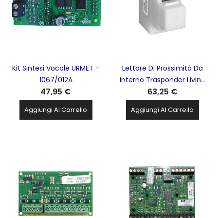
Kit Sintesi Vocale URMET -
Lettore Di Prossimità Da
1067/012A
Interno Trasponder Living
47,95 €
63,25 €
Light Per Impianto
Antifurto My Home BTCINO
Aggiungi Al Carrello
Aggiungi Al Carrello
- LN4215