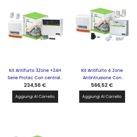
Kit Antifurto 3Zone +24H
Kit Antifurto 4 Zone
Serie Protec Con centrale
Antintrusione Con
234,56 €
566,52 €
Protec4 E Accessori
Centrale Protec4 E
HILTRON - KPROTEC4
Combinatore GSM +
Aggiungi Al Carrello
Aggiungi Al Carrello
Accessori HILTRON -
KPROTEC4GSM