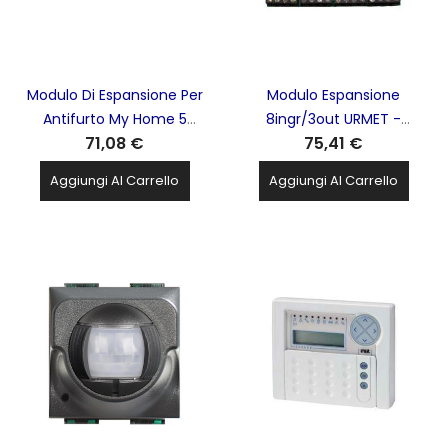
Modulo Di Espansione Per
Modulo Espansione
Antifurto My Home 5
8ingr/3out URMET -
71,08 €
75,41 €
Ingressi/Uscite
1067/008A
Programmabile In/Out
Aggiungi Al Carrello
Aggiungi Al Carrello
BTICINO - 4234