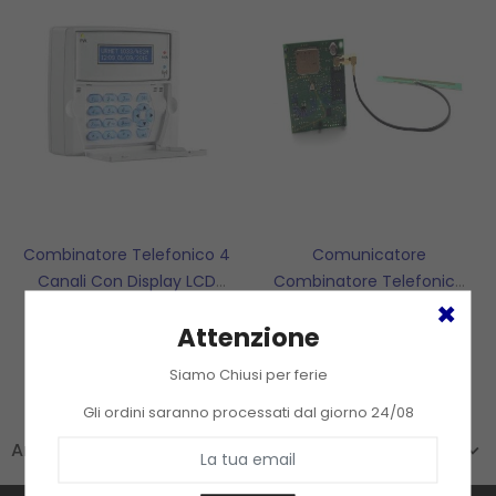
Combinatore Telefonico 4
Comunicatore
Canali Con Display LCD
Combinatore Telefonico
182,45 €
130,62 €
Gsm URMET - 1033/462A
Interfaccia Gsm URMET -
Attenzione
1067/458
Aggiungi Al Carrello
Aggiungi Al Carrello
Siamo Chiusi per ferie
Gli ordini saranno processati dal giorno 24/08
Antintrusione