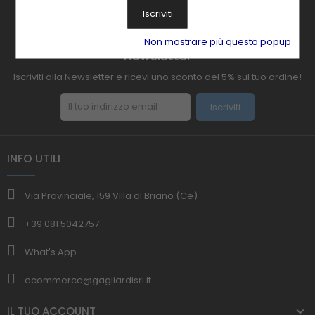
Iscriviti
Non mostrare più questo popup
Newsletter
Iscriviti alla Newsletter e ricevi uno sconto del 5% sul tuo ordine!
Iscriviti
INFO UTILI
Via Provinciale, 159 Villa di Briano (Ce)
+39 081 5042757
What's App
ecommerce@gagliardisrl.it
IL TUO ACCOUNT