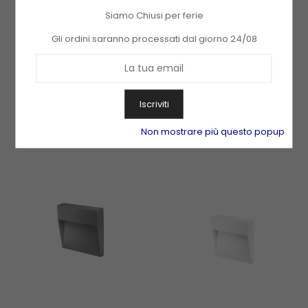
Siamo Chiusi per ferie
Gli ordini saranno processati dal giorno 24/08
Segnapasso A Led
Segnapasso A Led
Quadrato BILBAO 6
Quadrato BILBAO 6
28,60 €
28,60 €
SQUARED Corten 6W Per
SQUARED Grigio Marina 6W
Iscriviti
Applicazioni A Parete BOT
Per Applicazioni A Parete
Aggiungi Al Carrello
Aggiungi Al Carrello
Non mostrare più questo popup
LIGHTING - BILBAO6CQ
BOT LIGHTING - BILBAO6MQ