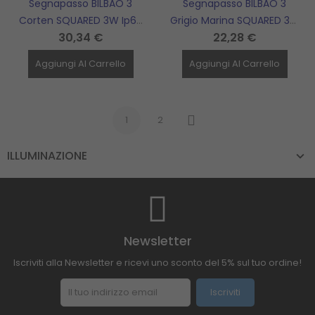
Segnapasso BILBAO 3
Segnapasso BILBAO 3
Corten SQUARED 3W Ip65
Grigio Marina SQUARED 3W
30,34 €
22,28 €
Cct Selezionabile
Ip65 Cct Selezionabile
BOTLIGHTING - BILBAO3CQ
BOTLIGHTING - BILBAO3MQ
Aggiungi Al Carrello
Aggiungi Al Carrello
1
2
Successivo
ILLUMINAZIONE
Newsletter
Iscriviti alla Newsletter e ricevi uno sconto del 5% sul tuo ordine!
Iscriviti