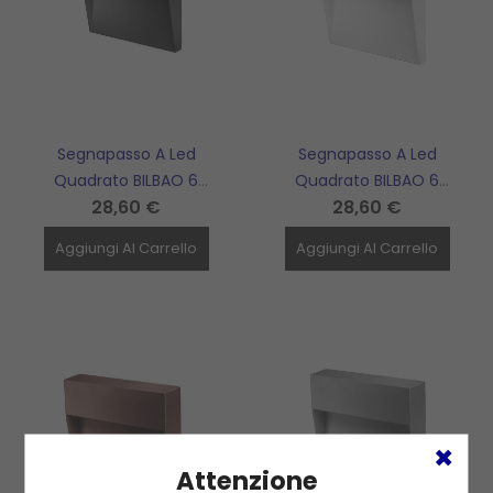
Segnapasso A Led
Segnapasso A Led
Quadrato BILBAO 6
Quadrato BILBAO 6
28,60 €
28,60 €
SQUARED Antracite 6W Per
SQUARED Bianco 6W Per
Applicazioni A Parete BOT
Applicazioni A Parete BOT
Aggiungi Al Carrello
Aggiungi Al Carrello
LIGHTING - BILBAO6GQ
LIGHTING - BILBAO6BQ
Attenzione