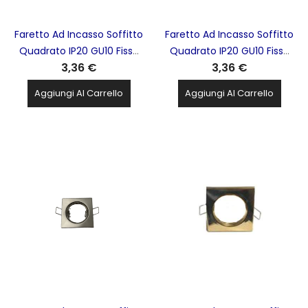
Faretto Ad Incasso Soffitto
Faretto Ad Incasso Soffitto
Quadrato IP20 GU10 Fisso
Quadrato IP20 GU10 Fisso
3,36 €
3,36 €
In Alluminio Cromo Lucido
In Alluminio Cromo
Con Portalampada STONE
Satinato Con
Aggiungi Al Carrello
Aggiungi Al Carrello
- 8007/CL
Portalampada STONE -
8007/CS