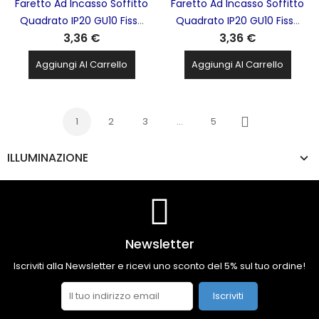
Faretto Ad Incasso Soffitto
Faretto Ad Incasso Soffitto
Quadrato IP20 GU10 Fisso
Quadrato IP20 GU10 Fisso
3,36 €
3,36 €
In Alluminio Nichel Satinato
In Alluminio Oro Lucido
Con Portalampada STONE
Con Portalampada STONE
Aggiungi Al Carrello
Aggiungi Al Carrello
- 8007/NS
- 8007/OL
1
2
3
…
5
Successivo
ILLUMINAZIONE
Newsletter
Iscriviti alla Newsletter e ricevi uno sconto del 5% sul tuo ordine!
Iscriviti