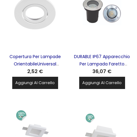
Copertura Per Lampade
DURABLE IP67 Apparecchio
OrientabileUniversal
Per Lampada Faretto
2,52 €
36,07 €
Downlight Bianco SLV -
Calpestabile DURALAMP -
1007092
DBIN100-0
Aggiungi Al Carrello
Aggiungi Al Carrello