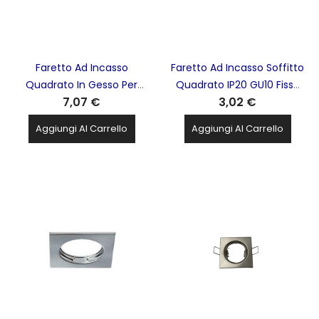
Faretto Ad Incasso
Faretto Ad Incasso Soffitto
Quadrato In Gesso Per
Quadrato IP20 GU10 Fisso
7,07 €
3,02 €
Soffitto Con
In Alluminio Bianco Con
Portalampada Per GU10
Portalampada STONE -
Aggiungi Al Carrello
Aggiungi Al Carrello
STONE - 9002
8007/B