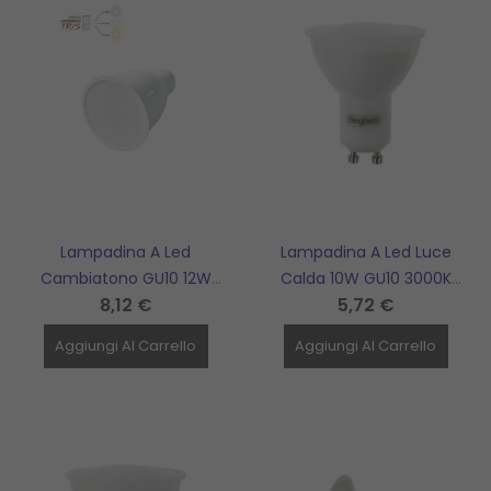
Lampadina A Led
Lampadina A Led Luce
Cambiatono GU10 12W
Calda 10W GU10 3000K
8,12 €
5,72 €
STONE GROUP - 1083/BNC
Ecoled BEGHELLI - 57012
ECO
Aggiungi Al Carrello
Aggiungi Al Carrello