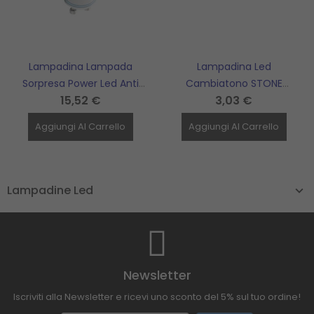
Lampadina Lampada
Lampadina Led
Sorpresa Power Led Anti
Cambiatono STONE
15,52 €
3,03 €
Black Out Gu10 4W 4000K
GROUP - 1043/BNC ECO
Emergenza 2H 300Lm
Aggiungi Al Carrello
Aggiungi Al Carrello
BEGHELLI - 56303
Lampadine Led
Newsletter
Iscriviti alla Newsletter e ricevi uno sconto del 5% sul tuo ordine!