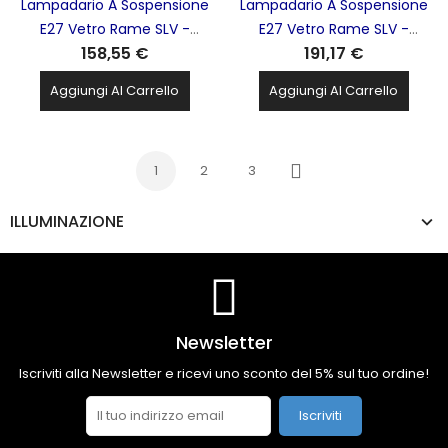
Lampadario A Sospensione
Lampadario A Sospensione
E27 Vetro Rame SLV -
E27 Vetro Rame SLV -
158,55 €
191,17 €
1003005 PANTILO20
1006399 PANTILO28
Aggiungi Al Carrello
Aggiungi Al Carrello
1
2
3
Successivo
ILLUMINAZIONE
Newsletter
Iscriviti alla Newsletter e ricevi uno sconto del 5% sul tuo ordine!
Iscriviti