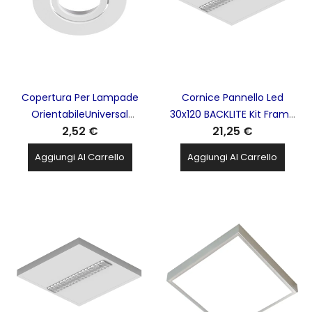
Copertura Per Lampade
Cornice Pannello Led
OrientabileUniversal
30x120 BACKLITE Kit Frame
2,52 €
21,25 €
Downlight Bianco SLV -
Accessorio BEGHELLI - 20101
1007092
Aggiungi Al Carrello
Aggiungi Al Carrello