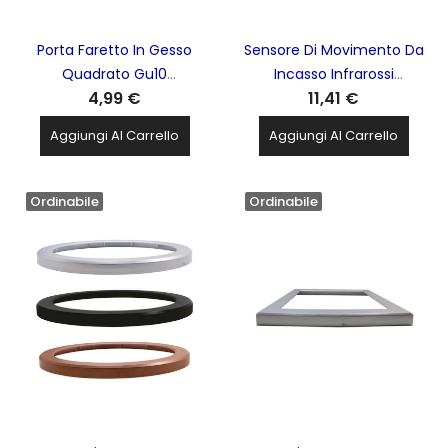
Porta Faretto In Gesso
Sensore Di Movimento Da
Quadrato Gu10
Incasso Infrarossi
4,99 €
11,41 €
Tecnoswitch AREA LED -
TECNOSWITCH - SE236AN
GE121AL
Aggiungi Al Carrello
Aggiungi Al Carrello
Ordinabile
Ordinabile