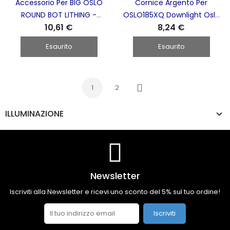
Accessorio Per BIG OSLO
Cornice Argento Per
ROUND BOT LITHING -
OSLO185XQ Downlight Oslo
10,61 €
8,24 €
OSLO11A OSLO11N OSLO11R
Squared BOT LIGHTING -
OSLO02A
Esaurito
Esaurito
1
2
Successivo
ILLUMINAZIONE
Newsletter
Iscriviti alla Newsletter e ricevi uno sconto del 5% sul tuo ordine!
Iscriviti