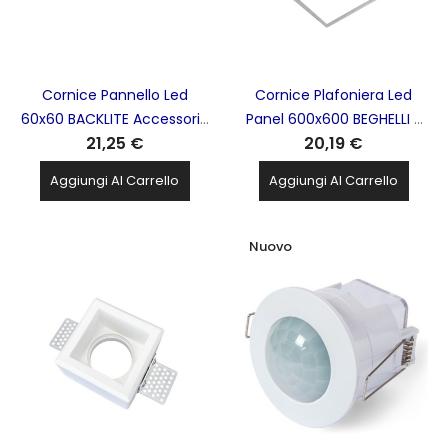
Cornice Pannello Led
Cornice Plafoniera Led
60x60 BACKLITE Accessorio
Panel 600x600 BEGHELLI -
21,25 €
20,19 €
BEGHELLI - 20089
20097
Aggiungi Al Carrello
Aggiungi Al Carrello
Nuovo