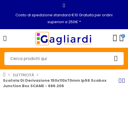
Costo di spedizione standard €10 Gratuita per ordini
superiori a 250€ *
0
ELETTRICITÀ
Scatola Di Derivazione 150x110x70mm Ip56 Scabox
Junction Box SCAME - 686.206