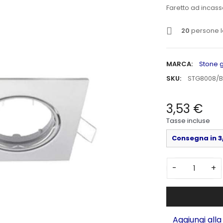
Faretto ad incass
20
persone l
MARCA:
Stone 
SKU:
STG8008/B
3,53 €
Tasse incluse
Consegna in 3/
-
+
Aggiungi alla 