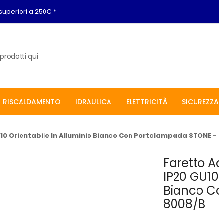
superiori a 250€ *
RISCALDAMENTO
IDRAULICA
ELETTRICITÀ
SICUREZZA
10 Orientabile In Alluminio Bianco Con Portalampada STONE -
Faretto A
IP20 GU10
Bianco C
8008/B