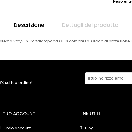
Reso entr
Descrizione
Dettagli del prodotto
on sistema Stay On. Portalampada GU10 compreso. Grado di protezione 
 5% sul tuo ordine!
IL TUO ACCOUNT
LINK UTILI
Il mio account
Blog