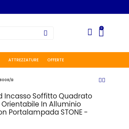
0
ATTREZZATURE
OFFERTE
 8008/B
d Incasso Soffitto Quadrato
 Orientabile In Alluminio
on Portalampada STONE -