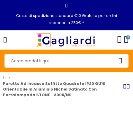
Costo di spedizione standard €10 Gratuita per ordini
superiori a 250€ *
0
Faretto Ad Incasso Soffitto Quadrato IP20 GU10
Orientabile In Alluminio Nichel Satinato Con
Portalampada STONE - 8008/NS