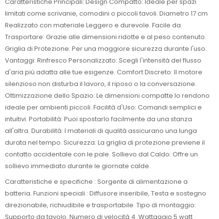
Caratteristiche Principali: Design Compatto: Ideale per spazi
limitati come scrivanie, comodini o piccoli tavoli. Diametro 17 cm
Realizzato con materiale Leggero e durevole. Facile da
Trasportare: Grazie alle dimensioni ridotte e al peso contenuto.
Griglia di Protezione: Per una maggiore sicurezza durante l'uso.
Vantaggi: Rinfresco Personalizzato: Scegli l'intensità del flusso
d'aria più adatta alle tue esigenze. Comfort Discreto: Il motore
silenzioso non disturba il lavoro, il riposo o la conversazione.
Ottimizzazione dello Spazio: Le dimensioni compatte lo rendono
ideale per ambienti piccoli. Facilità d'Uso: Comandi semplici e
intuitivi. Portabilità: Puoi spostarlo facilmente da una stanza
all'altra. Durabilità: I materiali di qualità assicurano una lunga
durata nel tempo. Sicurezza: La griglia di protezione previene il
contatto accidentale con le pale. Sollievo dal Caldo: Offre un
sollievo immediato durante le giornate calde.
Caratteristiche e specifiche : Sorgente di alimentazione a
batteria. Funzioni speciali : Diffusore inseribile, Testa e sostegno
direzionabile, richiudibile e trasportabile. Tipo di montaggio:
Supporto da tavolo. Numero di velocità 4. Wattaggio 5 watt