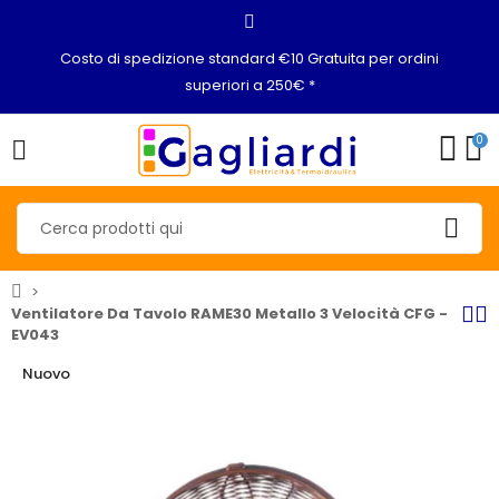
Costo di spedizione standard €10 Gratuita per ordini
superiori a 250€ *
0
Ventilatore Da Tavolo RAME30 Metallo 3 Velocità CFG -
EV043
Nuovo