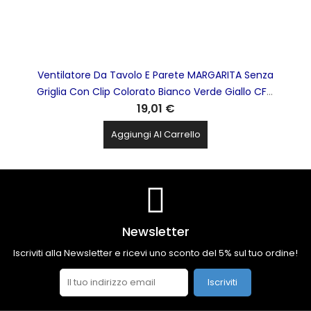
Ventilatore Da Tavolo E Parete MARGARITA Senza
Griglia Con Clip Colorato Bianco Verde Giallo CFG
19,01 €
- EV058
Aggiungi Al Carrello
Newsletter
Iscriviti alla Newsletter e ricevi uno sconto del 5% sul tuo ordine!
Iscriviti