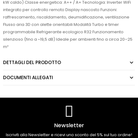
kW caldo) Classe energetica: A++ / A+ Tecnologia: Inverter WiFi
integrato per controllo remoto Display nascosto Funzioni:
raffrescamento, riscaldamento, deumidificazione, ventilazione
Flusso aria 3D con alette orientabili Modalità Turbo e timer
programmabile Refrigerante ecologico R32 Funzionamento
silenzioso (fino a ~19,5 dB) Ideale per ambienti fino a circa 20–25
m²
DETTAGLI DEL PRODOTTO
DOCUMENTI ALLEGATI
Newsletter
Iscriviti alla Newsletter e ricevi uno sconto del 5% sul tuo ordine!