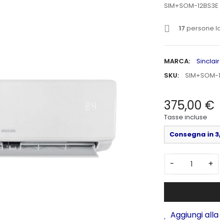
SIM+SOM-12BS3E
17
persone lo
MARCA:
Sinclair
SKU:
SIM+SOM-
375,00 €
Tasse incluse
Consegna in 3/
-
+
Aggiungi alla 