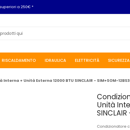
superiori a 250€ *
RISCALDAMENTO
IDRAULICA
ELETTRICITÀ
SICUREZZA
à Interna + Unità Esterna 12000 BTU SINCLAIR - SIM+SOM-12BS3
Condizion
Unità Int
SINCLAIR
Condizionatore co