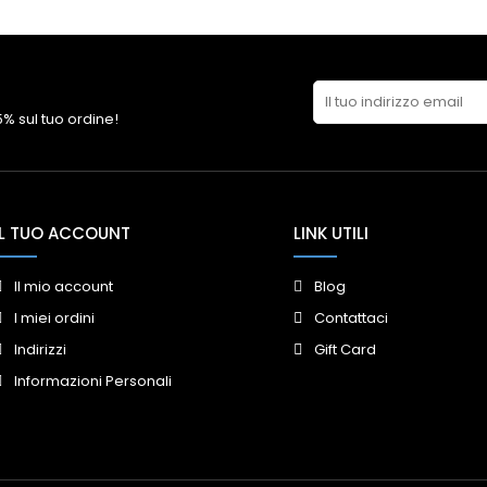
 5% sul tuo ordine!
IL TUO ACCOUNT
LINK UTILI
Il mio account
Blog
I miei ordini
Contattaci
Indirizzi
Gift Card
Informazioni Personali