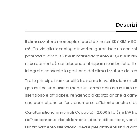
Descriz
Il climatizzatore monosplit a parete Sinclair SKY SIM + SO
m². Grazie alla tecnologia inverter, garantisce un contr
potenza di circa 3,5 kW in raffreddamento e 3,8 kW in ri
riscaldamento), contribuendo al risparmio in bolletta. Il
integrato consente la gestione del climatizzatore da re
Tra le principali funzionalità troviamo la ventilazione mu
garantisce una distribuzione uniforme dell’aria in tutto l
silenzioso e affidabile, rendendolo adatto anche a camere
che permettono un funzionamento efficiente anche a ba
Caratteristiche principali Capacità: 12.000 BTU (3,5 kW f
raffrescamento, riscaldamento, deumidificazione, ventil
Funzionamento silenzioso Ideale per ambienti fino a ci