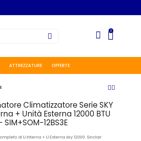
0
ATTREZZATURE
OFFERTE
E
atore Climatizzatore Serie SKY
erna + Unità Esterna 12000 BTU
 - SIM+SOM-12BS3E
mpleto di U.Interna + U.Esterna sky 12000. Sinclair