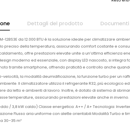
Reso entr
ione
Dettagli del prodotto
Documenti 
M-12BS3E da 12.000 BTU è la soluzione ideale per climatizzare ambienti
ollo preciso della temperatura, assicurando comfort costante e consumi
scaldamento, offre prestazioni elevate unite a un’ottima efficienza e
 design moderno ed essenziale, con display LED nascosto, si integra f
moto tramite smartphone, offrendo praticità e controllo anche quando 
lti-velocità, la modalità deumidificazione, la funzione turbo per un raf
’ambiente. Il climatizzatore utilizza il refrigerante R32, più ecologico 
 da letto e ambienti di lavoro. Inoltre, è dotato di sistema di sbrina
sse temperature, assicurando prestazioni elevate anche in inverno.
reddo / 3,8 kW caldo) Classe energetica: A++ / A+ Tecnologia: Inverter
azione Flusso aria uniforme con alette orientabili Modalità Turbo e
rca 30–35 m²