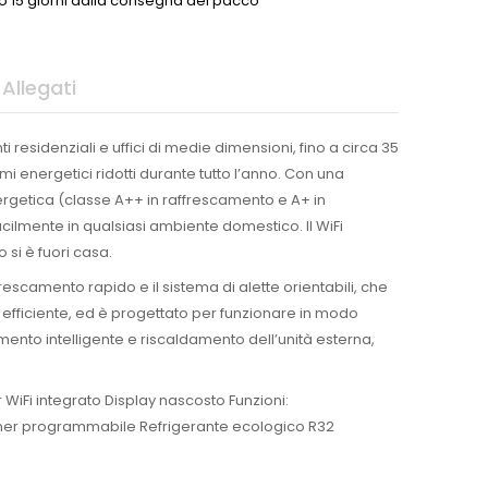
o 15 giorni dalla consegna del pacco
Allegati
 residenziali e uffici di medie dimensioni, fino a circa 35
 energetici ridotti durante tutto l’anno. Con una
nergetica (classe A++ in raffrescamento e A+ in
acilmente in qualsiasi ambiente domestico. Il WiFi
si è fuori casa.
frescamento rapido e il sistema di alette orientabili, che
ed efficiente, ed è progettato per funzionare in modo
mento intelligente e riscaldamento dell’unità esterna,
 WiFi integrato Display nascosto Funzioni:
 timer programmabile Refrigerante ecologico R32