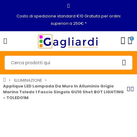
Costo di spedizione standard €10 Gratuita per ordini
superiori a 250€ *
0
ILLUMINAZIONE
Applique LED Lampada Da Muro In Alluminio Grigio
Marino Toledo 1 Fascio Singolo GU10 Shot BOT LIGHTING
- TOLEDO1M