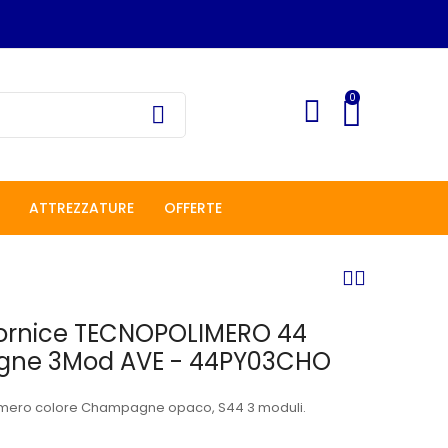
0
ATTREZZATURE
OFFERTE
ornice TECNOPOLIMERO 44
ne 3Mod AVE - 44PY03CHO
imero colore Champagne opaco, S44 3 moduli.