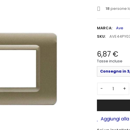
18
persone l
MARCA:
Ave
SKU:
AVE44PY0
6,87 €
Tasse incluse
Consegna in 3/
-
+
Aggiungi alla 