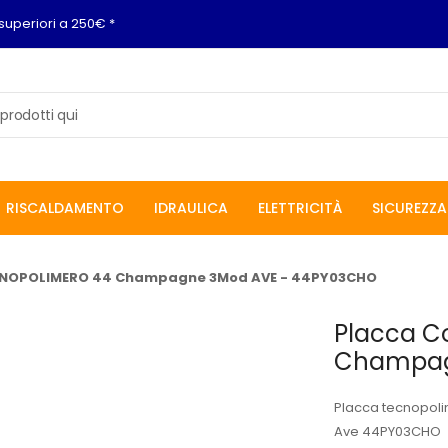
superiori a 250€ *
RISCALDAMENTO
IDRAULICA
ELETTRICITÀ
SICUREZZA
ECNOPOLIMERO 44 Champagne 3Mod AVE - 44PY03CHO
Placca C
Champag
Placca tecnopol
Ave 44PY03CHO