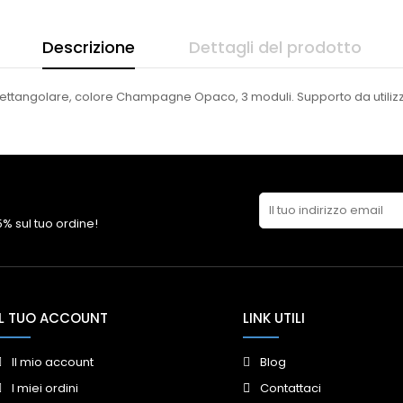
Descrizione
Dettagli del prodotto
 rettangolare, colore Champagne Opaco, 3 moduli. Supporto da utiliz
 5% sul tuo ordine!
IL TUO ACCOUNT
LINK UTILI
Il mio account
Blog
I miei ordini
Contattaci