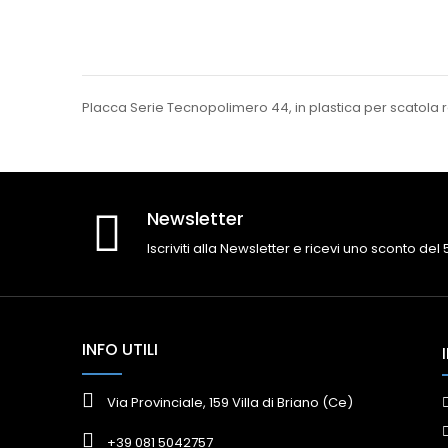
Placca Serie Tecnopolimero 44, in plastica per scatola
Newsletter
Iscriviti alla Newsletter e ricevi uno sconto del
INFO UTILI
Via Provinciale, 159 Villa di Briano (Ce)
+39 081 5042757