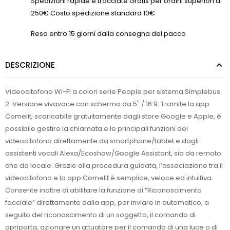
Spedizioni rapide e tracciate Gratis per ordini superiori a
250€ Costo spedizione standard 10€
Reso entro 15 giorni dalla consegna del pacco
DESCRIZIONE
Videocitofono Wi-Fi a colori serie People per sistema Simplebus
2. Versione vivavoce con schermo da 5" / 16:9. Tramite la app
Comelit, scaricabile gratuitamente dagli store Google e Apple, è
possibile gestire la chiamata e le principali funzioni del
videocitofono direttamente da smartphone/tablet e dagli
assistenti vocali Alexa/Ecoshow/Google Assistant, sia da remoto
che da locale. Grazie alla procedura guidata, l’associazione tra il
videocitofono e la app Comelit è semplice, veloce ed intuitiva.
Consente inoltre di abilitare la funzione di “Riconoscimento
facciale” direttamente dalla app, per inviare in automatico, a
seguito del riconoscimento di un soggetto, il comando di
apriporta, azionare un attuatore per il comando di una luce o di