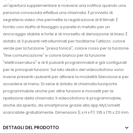
un'apertura supplementare e ricevere una notifica quando una
persona conosciuta effettua una chiamata. È provvisto di
segreteria video che permette la registrazione di 8 filmati. È
fornito con staffa di fissaggio a parete in metallo per un
ancoraggio stabile e forte e di morsetto di derivazione di linea. È
dotato di 3 pulsanti retroilluminati per facilitarne l'utilizzo: colore
verde per la funzione "presa fonica", colore rosso per la funzione
"fine comunicazione" e colore bianco per la funzione
"elettroserratura" e di 6 pulsanti programmabili e già configurati
per le principali funzioni. Sul lato destro del videocitofono sono
invece presenti i pulsanti per attivare la modalità Silenziosa e per
accedere al menu. Di serie è dotato di chiamata fuoriporta
programmabile anche per altre funzioni e morsetti per la
ripetizione della chiamata. Il videocitofono è programmabile,
anche da spento, da smartphone grazie alla app MyComelit
scaricabile gratuitamente. Dimensioni (L x H x P): 135 x 170 x 23 mm.
DETTAGLI DEL PRODOTTO