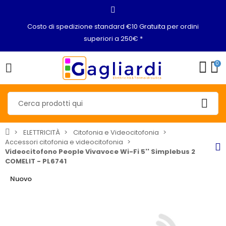
Costo di spedizione standard €10 Gratuita per ordini
superiori a 250€ *
0
ELETTRICITÀ
Citofonia e Videocitofonia
Accessori citofonia e videocitofonia
Videocitofono People Vivavoce Wi-Fi 5'' Simplebus 2
COMELIT - PL6741
Nuovo