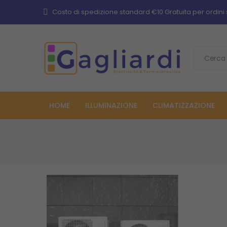
Costo di spedizione standard €10 Gratuita per ordini 
HOME
ILLUMINAZIONE
CLIMATIZZAZIONE