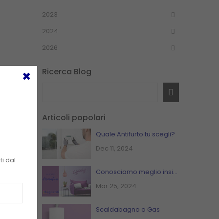
2023
2024
2026
Ricerca Blog
Articoli popolari
Quale Antifurto tu scegli?
Dec 11, 2024
i dal
Conosciamo meglio insieme le Lampade Decorative
Mar 25, 2024
Scaldabagno a Gas