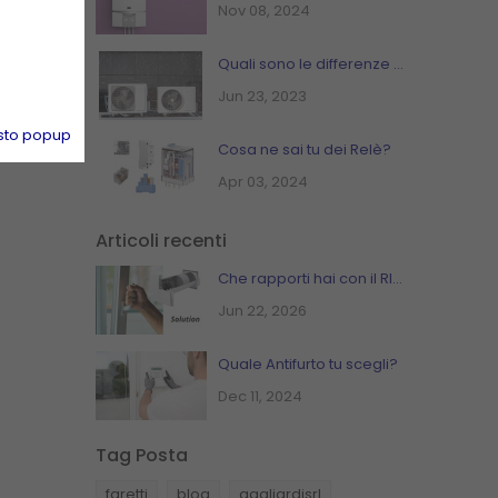
Nov 08, 2024
Quali sono le differenze tra i Condizionatori Mono Split o Multi Split
Jun 23, 2023
sto popup
Cosa ne sai tu dei Relè?
Apr 03, 2024
Articoli recenti
Che rapporti hai con il RICAMBIO D'ARIA in casa?
Jun 22, 2026
Quale Antifurto tu scegli?
Dec 11, 2024
Tag Posta
faretti
blog
gagliardisrl