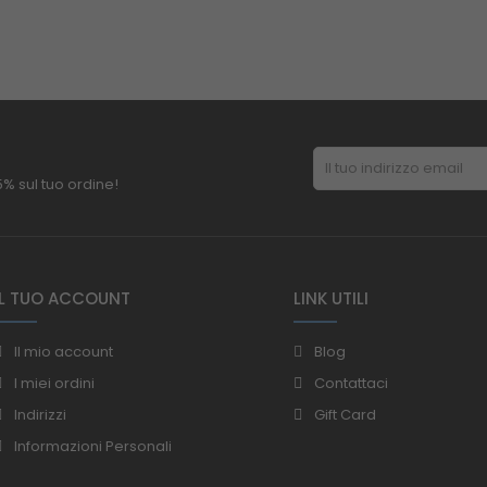
 5% sul tuo ordine!
IL TUO ACCOUNT
LINK UTILI
Il mio account
Blog
I miei ordini
Contattaci
Indirizzi
Gift Card
Informazioni Personali