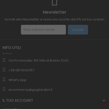
Newsletter
Iscriviti alla Newsletter e ricevi uno sconto del 5% sul tuo ordine!
Iscriviti
INFO UTILI
Via Provinciale, 159 Villa di Briano (Ce)
+39 081 5042757
What's App
ecommerce@gagliardisrl.it
IL TUO ACCOUNT