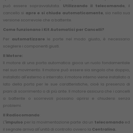
può essere sopravvalutata.
Utilizzando il telecomando
, il
cancello si
apre e si chiude automaticamente
, sia nella sua
versione scorrevole che a battente.
Come funzionano i Kit Automatici per Cancelli?
Per
automatizzare
le porte nel modo giusto, è necessario
scegliere i componenti giusti.
Il Motore:
Il motore di una porta automatica gioca un ruolo fondamentale
nel suo movimento. Il motore può essere sia singolo che doppio,
installato all'esterno o interrato; il motore interno viene installato a
lato della porta per le sue caratteristiche, cioè la presenza di
piani di scorrimento o di più ante. Il motore assicura che i cancelli
a battente o scorrevoli possano aprirsi e chiudersi senza
problemi.
Il
Radiocomando
:
L
'impulso
per la movimentazione parte da un
telecomando
ed
il segnale arriva all'unità di controllo ovvero la
Centralina.