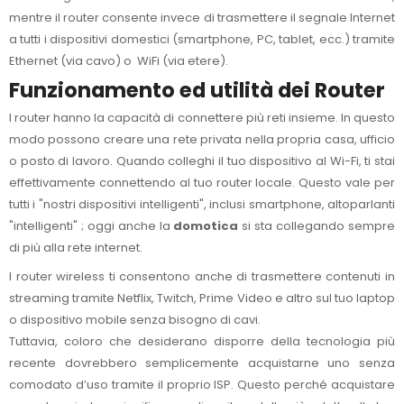
mentre il router consente invece di trasmettere il segnale Internet
a tutti i dispositivi domestici (smartphone, PC, tablet, ecc.) tramite
Ethernet (via cavo) o WiFi (via etere).
Funzionamento ed utilità dei Router
I router hanno la capacità di connettere più reti insieme. In questo
modo possono creare una rete privata nella propria casa, ufficio
o posto di lavoro. Quando colleghi il tuo dispositivo al Wi-Fi, ti stai
effettivamente connettendo al tuo router locale. Questo vale per
tutti i "nostri dispositivi intelligenti", inclusi smartphone, altoparlanti
"intelligenti" ; oggi anche la
domotica
si sta collegando sempre
di più alla rete internet.
I router wireless ti consentono anche di trasmettere contenuti in
streaming tramite Netflix, Twitch, Prime Video e altro sul tuo laptop
o dispositivo mobile senza bisogno di cavi.
Tuttavia, coloro che desiderano disporre della tecnologia più
recente dovrebbero semplicemente acquistarne uno senza
comodato d’uso tramite il proprio ISP. Questo perché acquistare