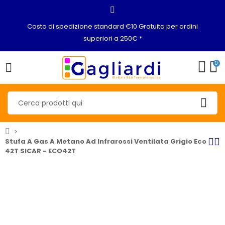
Costo di spedizione standard €10 Gratuita per ordini
superiori a 250€ *
0
Stufa A Gas A Metano Ad Infrarossi Ventilata Grigio Eco
42T SICAR - ECO42T