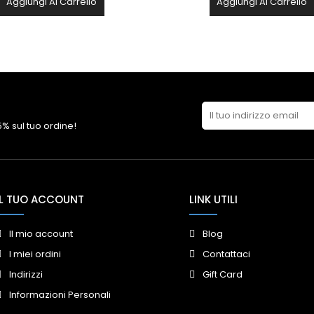
Aggiungi Al Carrello
Aggiungi Al Carrello
 5% sul tuo ordine!
IL TUO ACCOUNT
LINK UTILI
Il mio account
Blog
I miei ordini
Contattaci
Indirizzi
Gift Card
Informazioni Personali