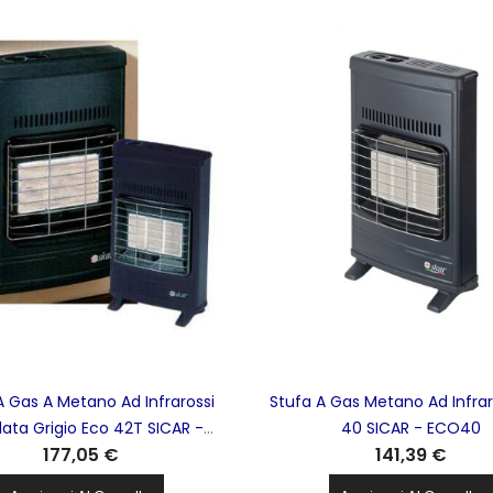
A Gas A Metano Ad Infrarossi
Stufa A Gas Metano Ad Infrar
lata Grigio Eco 42T SICAR -
40 SICAR - ECO40
177,05 €
141,39 €
ECO42T