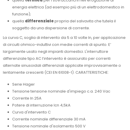
quella
termica
per i sovraccarichi nell’erogazione di
energia elettrica (ad esempio più di un elettrodomestico in
funzione);
quella
differenziale
propria del salvavita che tutela il
soggetto da una dispersione di corrente.
La curva C, soglia di intervento da 5 a 10 volte In, per applicazione
di circuiti ohmico-induttivi con medie correnti di spunto. E’
largamente usato negli impianti domestici. L'interruttore
differenziale tipo AC l’intervento è assicurato per correnti
alternate sinusoidali differenziali applicate improvvisamente o
lentamente crescenti (CEI EN 61008-1). CARATTERISTICHE:
Serie Hager
Tensione tensione nominale d'impiego c.a. 240 Vac
Corrente In 25A
Potere di interruzione Icn 4,5kA
Curva d'intervento C
Corrente nominale differenziale 30 mA
Tensione nominale d'isolamento 500 V