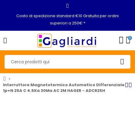
Costo di spedizione standard €10 Gratuita per ordini
superiori a 250€ *
0
Interruttore Magnetotermico Automatico Differenziale
1p+N 25A C 4.5Ka 30Ma AC 2M HAGER - ADC825H