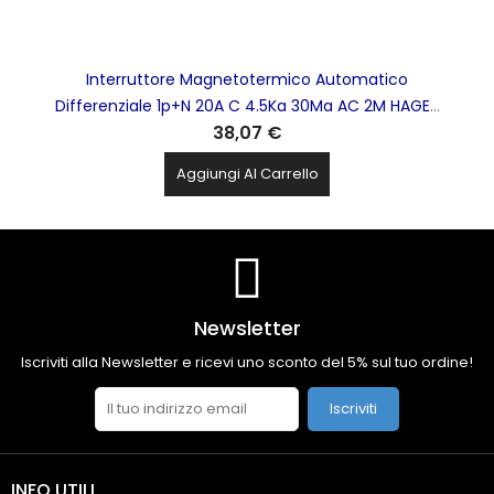
Interruttore Magnetotermico Automatico
Differenziale 1p+N 20A C 4.5Ka 30Ma AC 2M HAGER
38,07 €
- ADC820H
Aggiungi Al Carrello
Newsletter
Iscriviti alla Newsletter e ricevi uno sconto del 5% sul tuo ordine!
Iscriviti
INFO UTILI