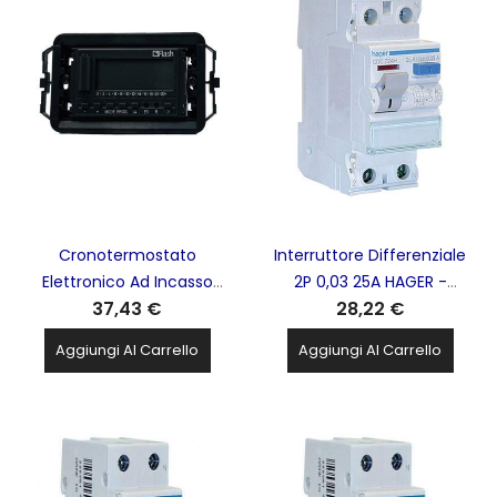
Cronotermostato
Interruttore Differenziale
Elettronico Ad Incasso
2P 0,03 25A HAGER -
37,43 €
28,22 €
Flash HAGER - 43012
CDC724H
Aggiungi Al Carrello
Aggiungi Al Carrello