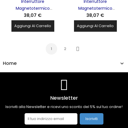
Interruttore
Interruttore
Magnetotermico
Magnetotermico
38,07 €
38,07 €
Automatico Differenziale
Automatico Differenziale
1p+N 20A C 4.5Ka 30Ma AC
1p+N 25A C 4.5Ka 30Ma AC
Aggiungi Al Carrello
Aggiungi Al Carrello
2M HAGER - ADC820H
2M HAGER - ADC825H
1
2
Successivo
Home
Newsletter
Iscriviti alla Newsletter e ricevi uno sconto del 5% sul tuo ordine!
Iscriviti