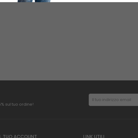
 5% sul tuo ordine!
IL TUO ACCOUNT
LINK UTILI