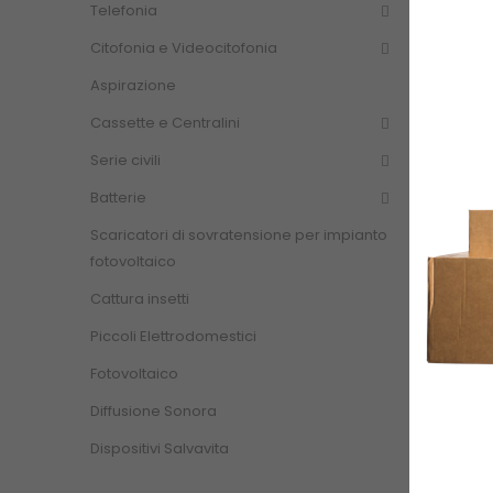
Telefonia
Citofonia e Videocitofonia
Aspirazione
Cassette e Centralini
Serie civili
Batterie
Scaricatori di sovratensione per impianto
fotovoltaico
Cattura insetti
Piccoli Elettrodomestici
Fotovoltaico
Diffusione Sonora
Dispositivi Salvavita