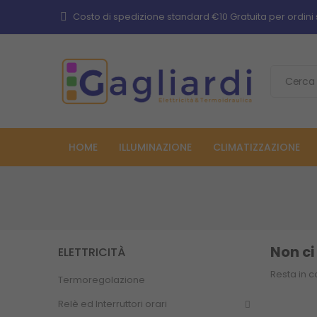
Costo di spedizione standard €10 Gratuita per ordini 
HOME
ILLUMINAZIONE
CLIMATIZZAZIONE
Non ci
ELETTRICITÀ
Resta in c
Termoregolazione
Relè ed Interruttori orari