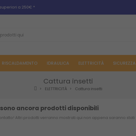
superiori a 250€ *
RISCALDAMENTO
IDRAULICA
ELETTRICITÀ
SICUREZZA
Cattura insetti
ELETTRICITÀ
Cattura insetti
 sono ancora prodotti disponibili
ontatto! Altri prodotti verranno mostrati qui non appena saranno stati 