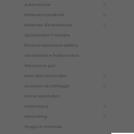
Automazione
Materiale industriale
Materiale d'installazione
Spinotteria e Prolunghe
Ricarica autoveicoli elettrici
Alimentatori e Trasformatori
Rilevazione gas
Interruttori automatici
Accessori di cablaggio
Home automation
Antennistica
Networking
Gruppi di continuità