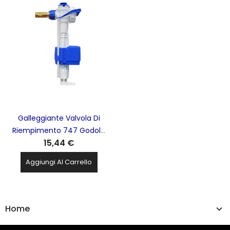
Galleggiante Valvola Di
Riempimento 747 Godolo
15,44 €
G 3/8 Ottone Con
Adattatore E Diffusore
Aggiungi Al Carrello
FLUIDMASTER - 747E-036
Home