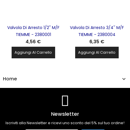
Valvola Di Arresto 1/2'' M/F
Valvola Di Arresto 3/4'' M/F
TIEMME - 2380001
TIEMME - 2380004
4,56 €
6,35 €
Aggiungi Al Carrello
Aggiungi Al Carrello
Home
Newsletter
Iscriviti alla Newsletter e ricevi uno sconto del 5% sul tuo ordine!