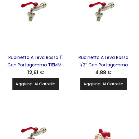
Rubinetto A Leva Rossa 1''
Rubinetto A Leva Rossa
Con Portagomma TIEMME
1/2'' Con Portagomma
12,61 €
4,88 €
- 2500004
TIEMME - 2500001
Aggiungi Al Carrello
Aggiungi Al Carrello