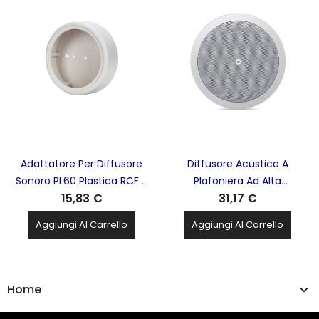
Adattatore Per Diffusore
Diffusore Acustico A
Sonoro PL60 Plastica RCF -
Plafoniera Ad Alta
15,83 €
31,17 €
A1360
Efficienza RCF - PL60
Aggiungi Al Carrello
Aggiungi Al Carrello
Home